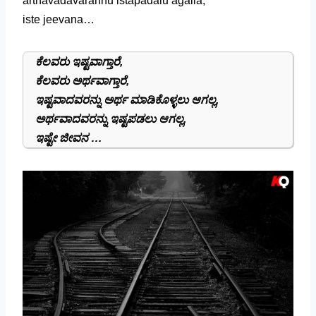
arthavadavarannu istapadalu agalla,
iste jeevana…
ಕೆಲವರು ಇಷ್ಟವಾಗ್ತಾರೆ,
ಕೆಲವರು ಅರ್ಥವಾಗ್ತಾರೆ,
ಇಷ್ಟವಾದವರನ್ನು ಅರ್ಥ ಮಾಡಿಕೊಳ್ಳಲು ಆಗಲ್ಲ,
ಅರ್ಥವಾದವರನ್ನು ಇಷ್ಟಪಡಲು ಆಗಲ್ಲ,
ಇಷ್ಟೇ ಜೀವನ …