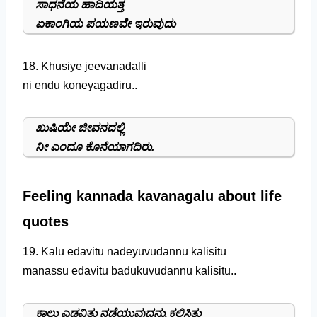
ಸಾಧನೆಯ ಹಾದಿಯತ್ತ
ಏಕಾಂಗಿಯ ಪಯಣವೇ ಇರುವುದು
18. Khusiye jeevanadalli
ni endu koneyagadiru..
ಖುಷಿಯೇ ಜೀವನದಲ್ಲಿ
ನೀ ಎಂದೂ ಕೊನೆಯಾಗದಿರು.
Feeling kannada kavanagalu about life
quotes
19. Kalu edavitu nadeyuvudannu kalisitu
manassu edavitu badukuvudannu kalisitu..
ಕಾಲು ಎಡವಿತು ನಡೆಯುವುದನ್ನು ಕಲಿಸಿತು