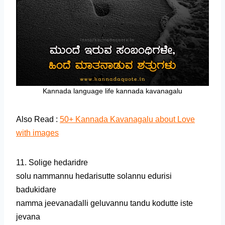
Kannada language life kannada kavanagalu
Also Read :
50+ Kannada Kavanagalu about Love
with images
11. Solige hedaridre
solu nammannu hedarisutte solannu edurisi
badukidare
namma jeevanadalli geluvannu tandu kodutte iste
jevana