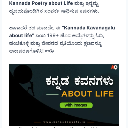
Kannada Poetry about Life
ಮತ್ತು ಇನ್ನಷ್ಟು
ಹೃದಯವೊಂದಿಗಿನ ಸಂಪರ್ಕ ಸಾಧಿಸುವ ಕವನಗಳು.
ಹಾಗಾದರೆ ತಡ ಮಾಡದೇ, ಈ
“Kannada Kavanagalu
about life”
ಎಂಬ 199+ ಹೊಸ ಆಯ್ಕೆಗಳನ್ನು ಓದಿ,
ಹಂಚಿಕೊಳ್ಳಿ ಮತ್ತು ಜೀವನದ ಪ್ರತಿಯೊಂದು ಕ್ಷಣವನ್ನೂ
ಅನಾವರಣಗೊಳಿಸಿ! 📜💫