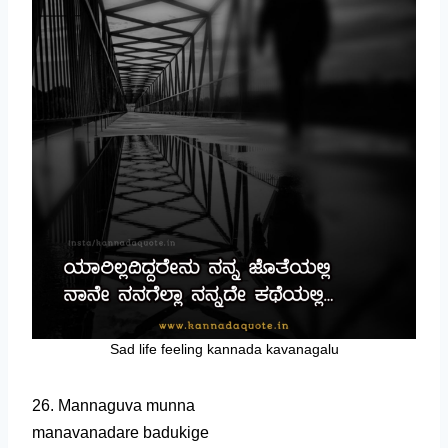
Sad life feeling kannada kavanagalu
26. Mannaguva munna
manavanadare badukige