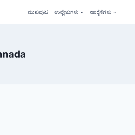
ಮುಖಪುಟ
ಉಲ್ಲೇಖಗಳು
ಹಾರೈಕೆಗಳು
annada