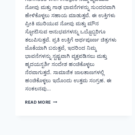
ನೋವು ಮತ್ತು ಗಾಢ ಭಾವನೆಗಳನ್ನು ಸುಂದರವಾಗಿ
ಹೇಳಿಕೊಳ್ಳಲು ಸಹಾಯ ಮಾಡುತ್ತವೆ. ಈ ಉಕ್ತಿಗಳು
ಪ್ರೀತಿ ಮುರಿಯುವ ನೋವು ಮತ್ತು ಮೌನ
ಸ್ಫೋಟಿಸುವ ಅನುಭವಗಳನ್ನು ಒಬ್ಬೊಬ್ಬರಿಗೂ
ತಲುಪಿಸುತ್ತವೆ. ಪ್ರತಿ ಉಕ್ತಿಗೆ ಅರ್ಥಪೂರ್ಣ ಚಿತ್ರಗಳು
ಜೊತೆಯಾಗಿ ಬರುತ್ತವೆ, ಇದರಿಂದ ನಿಮ್ಮ
ಭಾವನೆಗಳನ್ನು ಸ್ಪಷ್ಟವಾಗಿ ವ್ಯಕ್ತಪಡಿಸಲು ಮತ್ತು
ಹೃದಯಸ್ಪರ್ಶಿ ಸಂದೇಶ ಹಂಚಿಕೊಳ್ಳಲು
ನೆರವಾಗುತ್ತದೆ. ಸಾಮಾಜಿಕ ಜಾಲತಾಣಗಳಲ್ಲಿ
ಹಂಚಿಕೊಳ್ಳಲು ಇದೊಂದು ಉತ್ತಮ ಸಂಗ್ರಹ. ಈ
ಸಂಕಲನವು…
199+
READ MORE
DEEP
SAD
LOVE
QUOTES
IN