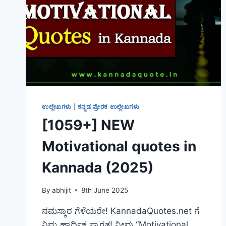
ಉಲ್ಲೇಖಗಳು
|
ಕನ್ನಡ ಪ್ರೇರಕ ಉಲ್ಲೇಖಗಳು
[1059+] NEW
Motivational quotes in
Kannada (2025)
By
abhijit
8th June 2025
ನಮಸ್ಕಾರ ಗೆಳೆಯರೇ! KannadaQuotes.net ಗೆ
ನಿಮ್ಮ ಹಾರ್ದಿಕ ಸ್ವಾಗತ! ನೀವು “Motivational