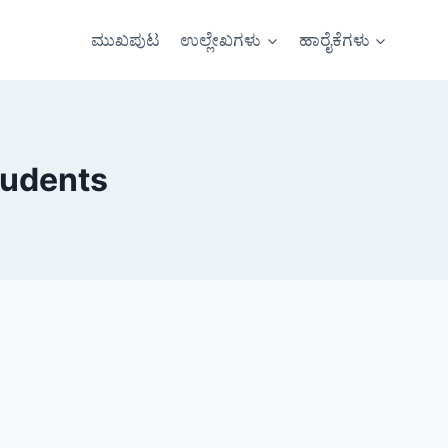
ಮುಖಪುಟ
ಉಲ್ಲೇಖಗಳು
ಹಾರೈಕೆಗಳು
tudents